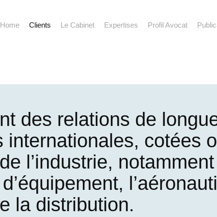
Home
Clients
Le Cabinet
Expertises
Profil Avocat
Public
t des relations de longu
internationales, cotées o
de l’industrie, notamment
ns d’équipement, l’aéronaut
 la distribution.