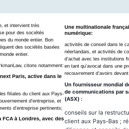
 et intervient très
Une multinationale françai
ise pour des sociétés
numérique:
nes du monde entier. Bon
activités de conseil dans le 
équent des sociétés basées
néerlandais, et activités de c
monde entier.
d’achat avec les institutions 
erkmanLaw, citons notamment:
en tant qu’avocat dans une p
recouvrement d’avoirs devant 
next Paris, active dans le
Un
fournisseur
mondial
d
de
communications
par
s
es filiales du client aux Pays-
(
ASX
)
:
gouvernement d’entreprise, et
ents d’entreprise pertinents;
conseils sur la restruct
la FCA à Londres, avec des
client aux Pays-Bas ; r