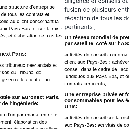
diligence et conseils da
’une structure d’entreprise
fusion de plusieurs enti
de tous les contrats et
rédaction de tous les d
eils au client concernant la
pertinents ;
e aux Pays-Bas, et sur la mise
iés, et élaboration de tous les
Un réseau mondial de pre
par satellite, coté sur l’AS
next Paris:
activités de conseil concernan
client aux Pays-Bas ; achèveme
es tribunaux néerlandais et
conseil dans le cadre de l’acqu
ises du Tribunal de
juridiques aux Pays-Bas, et é
 entre le client et un
contrats pertinents;
Une entreprise privée et 
cotée sur Euronext Paris,
consommables pour les éq
 de l’ingénierie:
Unis:
on d’un partenariat entre le
activités de conseil sur la res
ement, élaboration des
aux Pays-Bas; activités de co